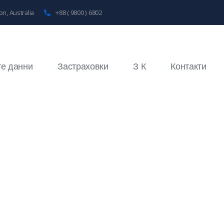
n, Australia
+88 ( 9800 ) 6802
те данни
Застраховки
З К
Контакти