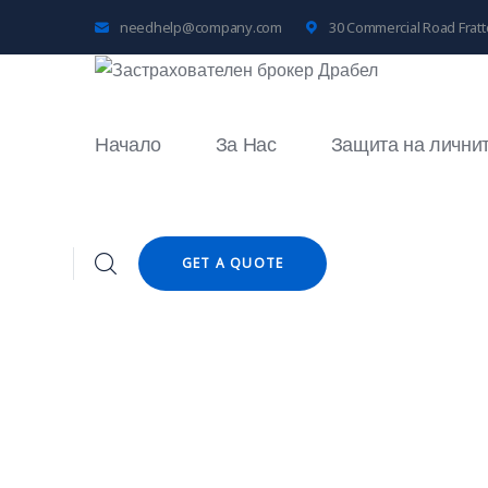
needhelp@company.com
30 Commercial Road Fratto
Начало
За Нас
Защита на лични
GET A QUOTE