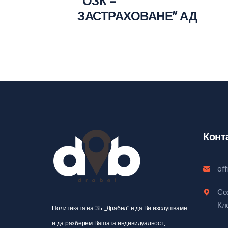
"ОЗК –
ЗАСТРАХОВАНЕ” АД
Конт
of
Соф
Кл
Политиката на ЗБ „Драбел“ е да Ви изслушваме
и да разберем Вашата индивидуалност,