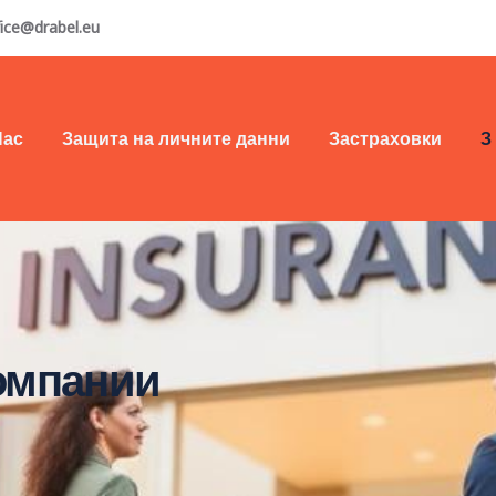
fice@drabel.eu
Нас
Защита на личните данни
Застраховки
З
омпании