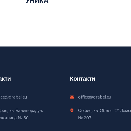
УНИКА
акти
Контакти
fice@drabel.eu
office@drabel.eu
ия, кв. Банишора, ул.
София, кв. Обеля “2″ Лом
окотница № 50
№ 207