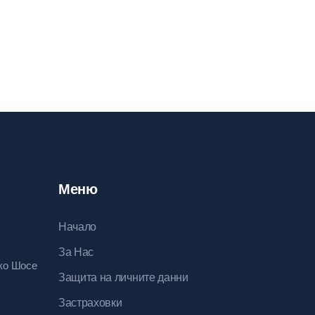
Меню
Начало
За Нас
ско Шосе
Защита на личните данни
Застраховки