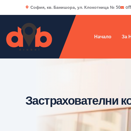
София, кв. Банишора, ул. Клокотница № 50
of
Начало
За 
Застрахователни к