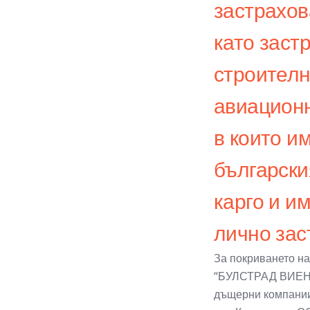
застрахов
като заст
строителн
авиационн
в които и
български
карго и и
лично зас
За покриването н
“БУЛСТРАД ВИЕН
дъщерни компании