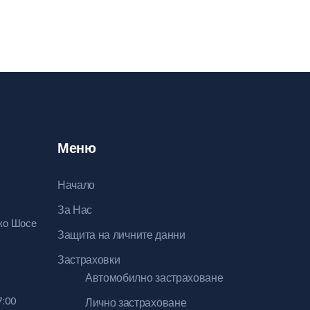
Меню
Начало
За Нас
ско Шосе
Защита на личните данни
Застраховки
Автомобилно застраховане
7:00
Лично застраховане