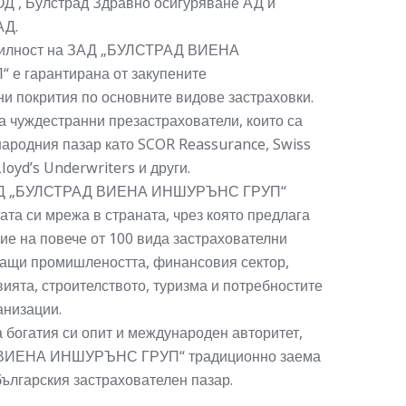
ОД , Булстрад Здравно осигуряване АД и
АД.
билност на ЗАД „БУЛСТРАД ВИЕНА
е гарантирана от закупените
и покрития по основните видове застраховки.
 чуждестранни презастрахователи, които са
ародния пазар като SCOR Reassurance, Swiss
loyd’s Underwriters и други.
ЗАД „БУЛСТРАД ВИЕНА ИНШУРЪНС ГРУП“
та си мрежа в страната, чрез която предлага
ие на повече от 100 вида застрахователни
ващи промишлеността, финансовия сектор,
вията, строителството, туризма и потребностите
анизации.
 богатия си опит и международен авторитет,
ВИЕНА ИНШУРЪНС ГРУП“ традиционно заема
ългарския застрахователен пазар.