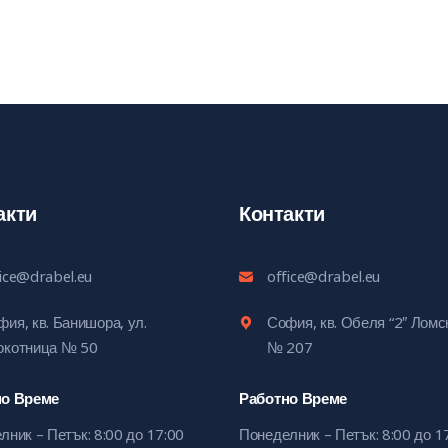
акти
Контакти
fice@drabel.eu
office@drabel.eu
ия, кв. Банишора, ул.
София, кв. Обеля “2″ Лом
окотница № 50
№ 207
но Време
Работно Време
лник – Петък: 8:00 до 17:00
Понеделник – Петък: 8:00 до 1