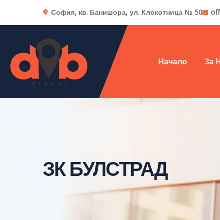
София, кв. Банишора, ул. Клокотница № 50
of
Начало
За 
ЗК БУЛСТРАД