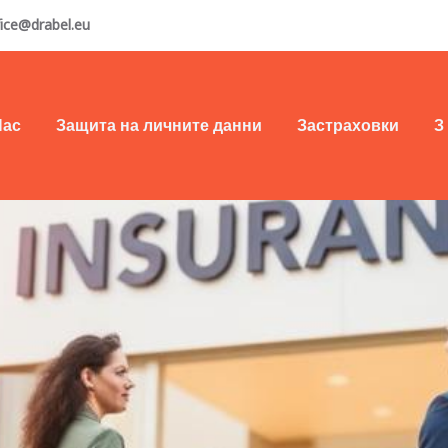
fice@drabel.eu
Нас
Защита на личните данни
Застраховки
З