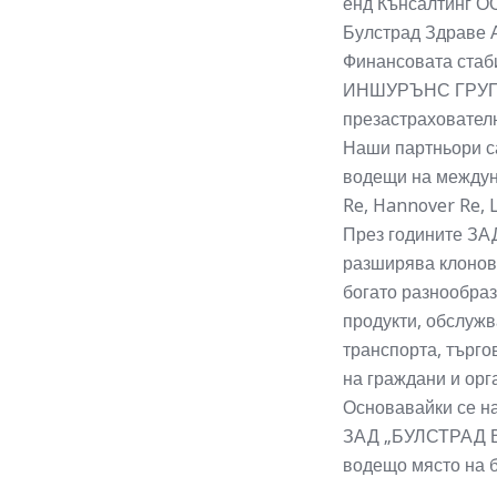
енд Кънсалтинг О
Булстрад Здраве 
Финансовата ста
ИНШУРЪНС ГРУП“ 
презастрахователн
Наши партньори са
водещи на междун
Re, Hannover Re, L
През годините 
разширява клонова
богато разнообраз
продукти, обслуж
транспорта, търго
на граждани и орг
Основавайки се на
ЗАД „БУЛСТРАД 
водещо място на б