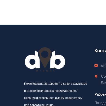
Конт
of
Соф
Кл
Политиката на ЗБ „Драбел“ е да Ви изслушваме
и да разберем Вашата индивидуалност,
Работ
желание и потребност, и да Ви предоставим
Понеде
най-доброто решение.