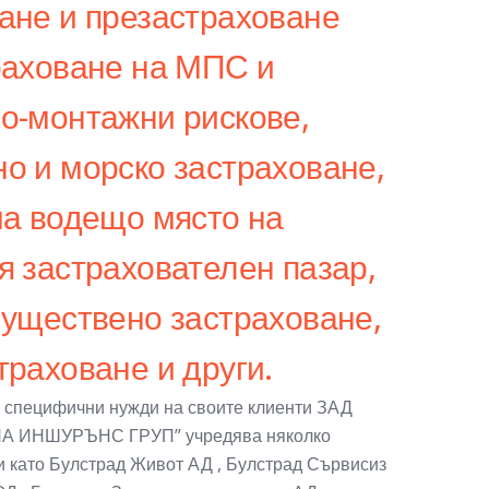
ане и презастраховане
раховане на МПС и
о-монтажни рискове,
о и морско застраховане,
ма водещо място на
я застрахователен пазар,
муществено застраховане,
траховане и други.
а специфични нужди на своите клиенти ЗАД
А ИНШУРЪНС ГРУП” учредява няколко
 като Булстрад Живот АД , Булстрад Сървисиз