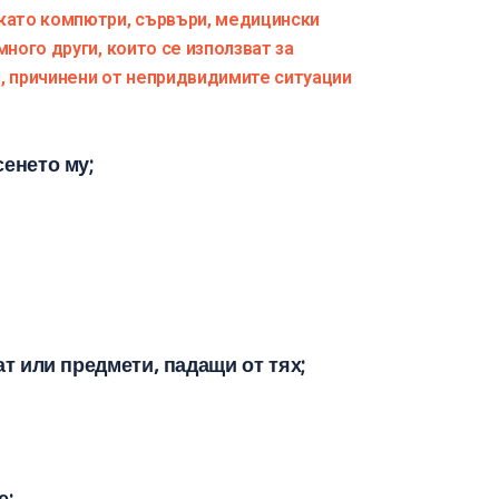
 като компютри, сървъри, медицински
много други, които се използват за
и, причинени от непридвидимите ситуации
енето му;
ат или предмети, падащи от тях;
е;