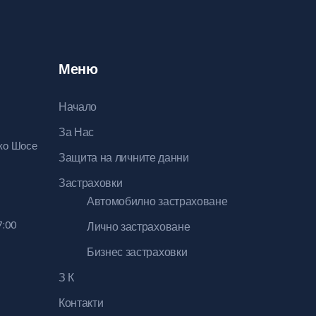
Меню
Начало
За Нас
ско Шосе
Защита на личните данни
Застраховки
Автомобилно застраховане
7:00
Лично застраховане
Бизнес застраховки
З К
Контакти