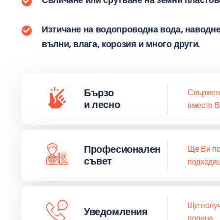
Изтичане на водопроводна вода, наводне
вълни, влага, корозия и много други.
Бързо
Свържете
и лесно
вместо В
Професионален
Ще Ви по
съвет
подходящ
Ще получ
Уведомления
полица.