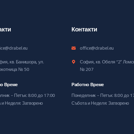
акти
Контакти
fice@drabel.eu
office@drabel.eu
ия, кв. Банишора, ул.
София, кв. Обеля “2″ Лом
окотница № 50
№ 207
но Време
Работно Време
лник – Петък: 8:00 до 17:00
Понеделник – Петък: 8:00 до 1
 и Неделя: Затворено
Събота и Неделя: Затворено