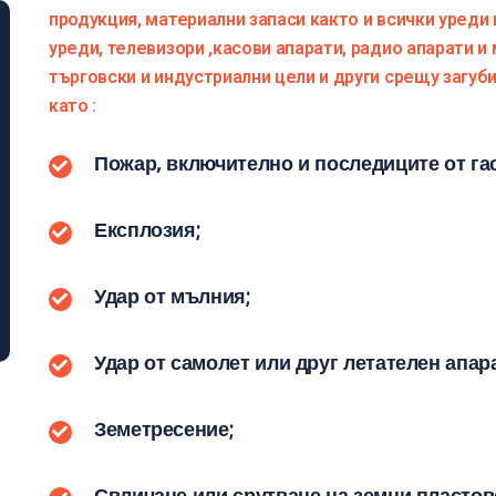
продукция, материални запаси както и всички уреди
уреди, телевизори ,касови апарати, радио апарати и 
търговски и индустриални цели и други срещу загуб
като :
Пожар, включително и последиците от гас
Експлозия;
Удар от мълния;
Удар от самолет или друг летателен апар
Земетресение;
Свличане или срутване на земни пластов