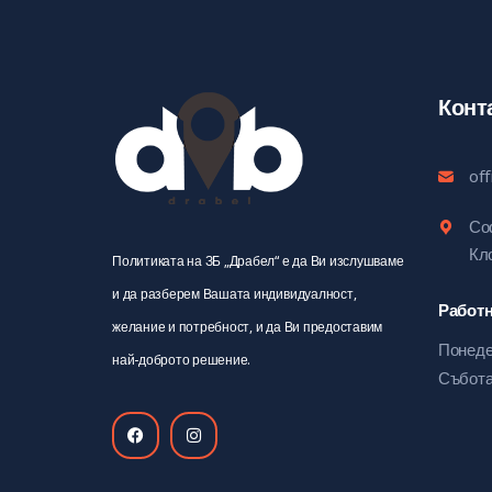
Конт
of
Соф
Кл
Политиката на ЗБ „Драбел“ е да Ви изслушваме
и да разберем Вашата индивидуалност,
Работ
желание и потребност, и да Ви предоставим
Понеде
най-доброто решение.
Събота