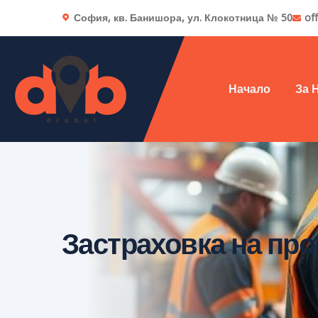
София, кв. Банишора, ул. Клокотница № 50
of
Начало
За 
Застраховка на пр