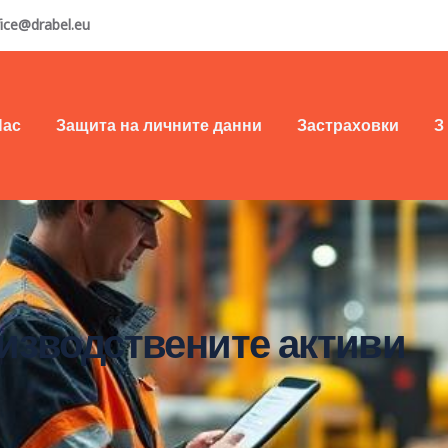
fice@drabel.eu
Нас
Защита на личните данни
Застраховки
З
оизводствените активи